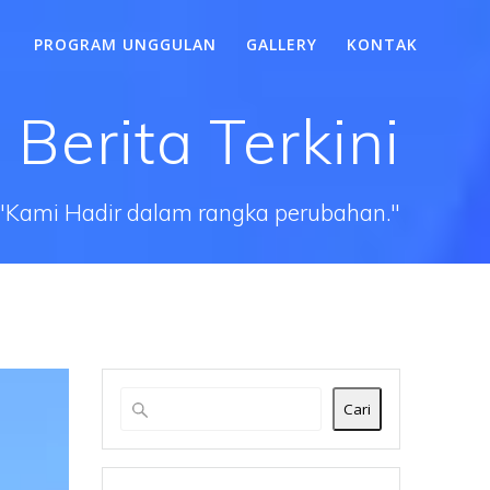
PROGRAM UNGGULAN
GALLERY
KONTAK
Berita Terkini
"Kami Hadir dalam rangka perubahan."
Cari