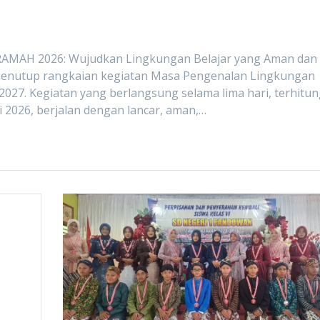
RAMAH 2026: Wujudkan Lingkungan Belajar yang Aman dan
 menutup rangkaian kegiatan Masa Pengenalan Lingkungan
27. Kegiatan yang berlangsung selama lima hari, terhitu
uli 2026, berjalan dengan lancar, aman,…