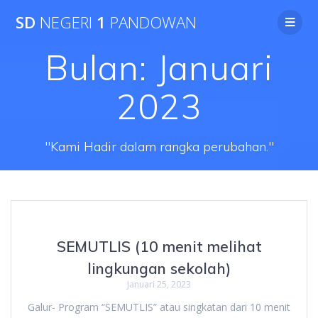
SD
NEGERI
1
PANDOWAN
Bulan:
Januari
2023
"Kami Hadir dalam rangka perubahan."
SEMUTLIS (10 menit melihat
lingkungan sekolah)
Januari 25, 2023
Galur- Program “SEMUTLIS” atau singkatan dari 10 menit