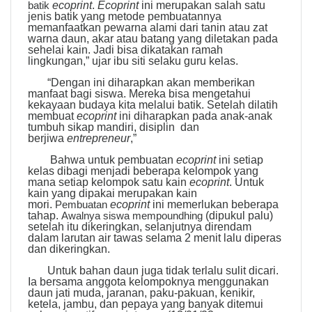
batik
ecoprint
.
Ecoprint
ini merupakan salah satu
jenis batik yang metode pembuatannya
memanfaatkan pewarna alami dari tanin atau zat
warna daun, akar atau batang yang diletakan pada
sehelai kain. Jadi bisa dikatakan ramah
lingkungan,” ujar ibu siti selaku guru kelas.
“Dengan ini diharapkan akan memberikan
manfaat bagi siswa. Mereka bisa mengetahui
kekayaan budaya kita melalui batik. Setelah dilatih
membuat
ecoprint
ini diharapkan pada anak-anak
tumbuh sikap mandiri, disiplin dan
berjiwa
entrepreneur
,”
Bahwa untuk pembuatan
ecoprint
ini setiap
kelas dibagi menjadi beberapa kelompok yang
mana setiap kelompok satu kain
ecoprint
. Untuk
kain yang dipakai merupakan kain
mori.
Pembuatan
ecoprint
ini memerlukan beberapa
tahap.
Awalnya siswa mempoundhing
(dipukul palu)
setelah itu dikeringkan, selanjutnya direndam
dalam larutan air tawas selama 2 menit
lalu diperas
dan dikeringkan.
Untuk bahan daun juga tidak terlalu sulit dicari.
Ia bersama anggota kelompoknya menggunakan
daun jati muda, jaranan, paku-pakuan, kenikir,
ketela, jambu, dan pepaya yang banyak ditemui